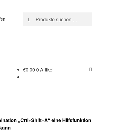
Suchen
Suchen
fen
nach:
€
0,00
0 Artikel
nation „Crtl+Shift+A“ eine Hilfsfunktion
 kann