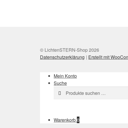
© LichtenSTERN-Shop 2026
Datenschutzerklärung
Erstellt mit WooC
Mein Konto
Suche
Suchen
Suchen
nach:
Warenkorb
0