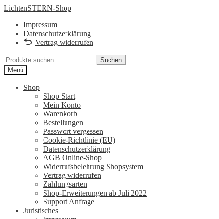
Zur
Zum
LichtenSTERN-Shop
Navigation
Inhalt
Impressum
springen
springen
Datenschutzerklärung
Vertrag widerrufen
Suchen
Suchen
nach:
Menü
Shop
Shop Start
Mein Konto
Warenkorb
Bestellungen
Passwort vergessen
Cookie-Richtlinie (EU)
Datenschutzerklärung
AGB Online-Shop
Widerrufsbelehrung Shopsystem
Vertrag widerrufen
Zahlungsarten
Shop-Erweiterungen ab Juli 2022
Support Anfrage
Juristisches