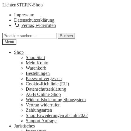
Zur
Zum
LichtenSTERN-Shop
Navigation
Inhalt
Impressum
springen
springen
Datenschutzerklärung
Vertrag widerrufen
Suchen
Suchen
nach:
Menü
Shop
Shop Start
Mein Konto
Warenkorb
Bestellungen
Passwort vergessen
Cookie-Richtlinie (EU)
Datenschutzerklärung
AGB Online-Shop
Widerrufsbelehrung Shopsystem
Vertrag widerrufen
Zahlungsarten
Shop-Erweiterungen ab Juli 2022
Support Anfrage
Juristisches