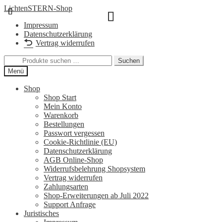
Zur
Zum
LichtenSTERN-Shop
Navigation
Inhalt
Impressum
springen
springen
Datenschutzerklärung
Vertrag widerrufen
Suchen
Suchen
nach:
Menü
Shop
Shop Start
Mein Konto
Warenkorb
Bestellungen
Passwort vergessen
Cookie-Richtlinie (EU)
Datenschutzerklärung
AGB Online-Shop
Widerrufsbelehrung Shopsystem
Vertrag widerrufen
Zahlungsarten
Shop-Erweiterungen ab Juli 2022
Support Anfrage
Juristisches