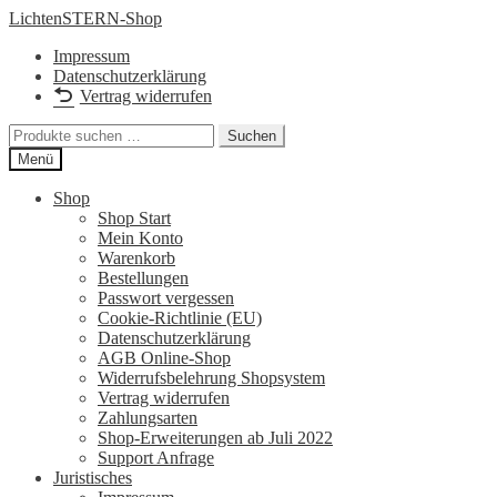
Zur
Zum
LichtenSTERN-Shop
Navigation
Inhalt
Impressum
springen
springen
Datenschutzerklärung
Vertrag widerrufen
Suchen
Suchen
nach:
Menü
Shop
Shop Start
Mein Konto
Warenkorb
Bestellungen
Passwort vergessen
Cookie-Richtlinie (EU)
Datenschutzerklärung
AGB Online-Shop
Widerrufsbelehrung Shopsystem
Vertrag widerrufen
Zahlungsarten
Shop-Erweiterungen ab Juli 2022
Support Anfrage
Juristisches