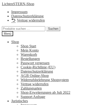
Zur
Zum
LichtenSTERN-Shop
Navigation
Inhalt
Impressum
springen
springen
Datenschutzerklärung
Vertrag widerrufen
Suchen
Suchen
nach:
Menü
Shop
Shop Start
Mein Konto
Warenkorb
Bestellungen
Passwort vergessen
Cookie-Richtlinie (EU)
Datenschutzerklärung
AGB Online-Shop
Widerrufsbelehrung Shopsystem
Vertrag widerrufen
Zahlungsarten
Shop-Erweiterungen ab Juli 2022
Support Anfrage
Juristisches