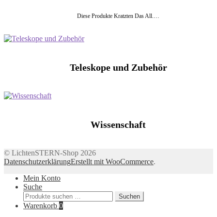
Diese Produkte Kratzten Das All.…
Teleskope und Zubehör
Wissenschaft
© LichtenSTERN-Shop 2026
Datenschutzerklärung
Erstellt mit WooCommerce
.
Mein Konto
Suche
Suchen
Suchen
nach:
Warenkorb
0