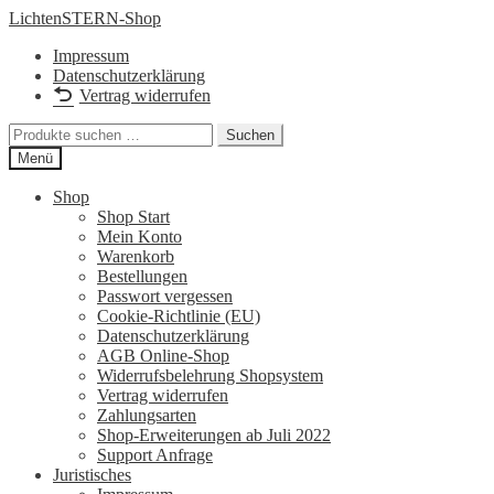
Zur
Zum
LichtenSTERN-Shop
Navigation
Inhalt
Impressum
springen
springen
Datenschutzerklärung
Vertrag widerrufen
Suchen
Suchen
nach:
Menü
Shop
Shop Start
Mein Konto
Warenkorb
Bestellungen
Passwort vergessen
Cookie-Richtlinie (EU)
Datenschutzerklärung
AGB Online-Shop
Widerrufsbelehrung Shopsystem
Vertrag widerrufen
Zahlungsarten
Shop-Erweiterungen ab Juli 2022
Support Anfrage
Juristisches