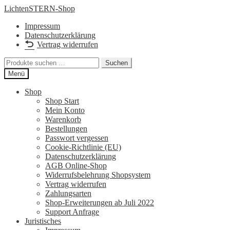
Zur
Zum
LichtenSTERN-Shop
Navigation
Inhalt
Impressum
springen
springen
Datenschutzerklärung
Vertrag widerrufen
Suchen
Suchen
nach:
Menü
Shop
Shop Start
Mein Konto
Warenkorb
Bestellungen
Passwort vergessen
Cookie-Richtlinie (EU)
Datenschutzerklärung
AGB Online-Shop
Widerrufsbelehrung Shopsystem
Vertrag widerrufen
Zahlungsarten
Shop-Erweiterungen ab Juli 2022
Support Anfrage
Juristisches