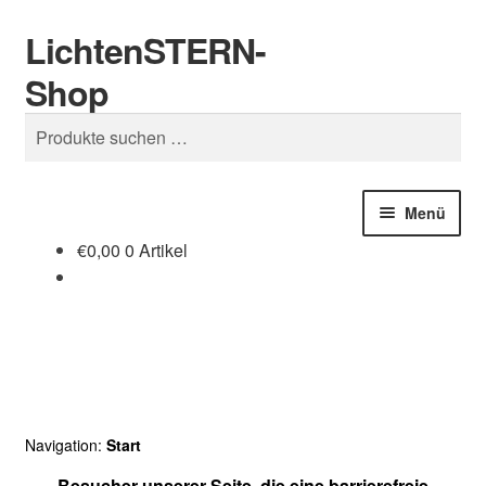
LichtenSTERN-
Zur
Zum
Suchen
Navigation
Inhalt
Shop
springen
springen
Suchen
nach:
Menü
€
0,00
0 Artikel
Shop
Juristisches
Navigation:
Start
Besucher unserer Seite, die eine barrierefreie