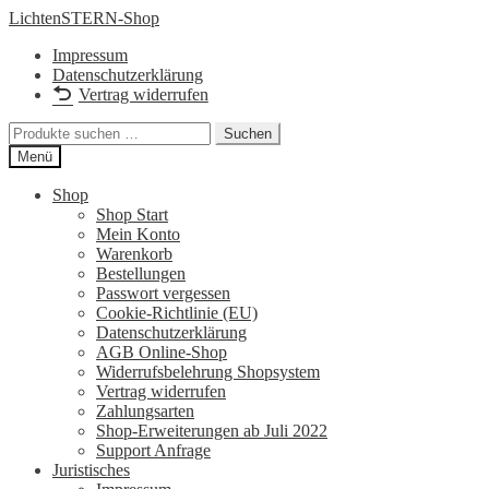
Zur
Zum
LichtenSTERN-Shop
Navigation
Inhalt
Impressum
springen
springen
Datenschutzerklärung
Vertrag widerrufen
Suchen
Suchen
nach:
Menü
Shop
Shop Start
Mein Konto
Warenkorb
Bestellungen
Passwort vergessen
Cookie-Richtlinie (EU)
Datenschutzerklärung
AGB Online-Shop
Widerrufsbelehrung Shopsystem
Vertrag widerrufen
Zahlungsarten
Shop-Erweiterungen ab Juli 2022
Support Anfrage
Juristisches