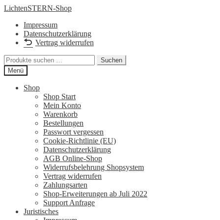
Zur
Zum
LichtenSTERN-Shop
Navigation
Inhalt
Impressum
springen
springen
Datenschutzerklärung
Vertrag widerrufen
Suchen
Suchen
nach:
Menü
Shop
Shop Start
Mein Konto
Warenkorb
Bestellungen
Passwort vergessen
Cookie-Richtlinie (EU)
Datenschutzerklärung
AGB Online-Shop
Widerrufsbelehrung Shopsystem
Vertrag widerrufen
Zahlungsarten
Shop-Erweiterungen ab Juli 2022
Support Anfrage
Juristisches