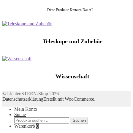
Diese Produkte Kratzten Das All.…
Teleskope und Zubehör
Wissenschaft
© LichtenSTERN-Shop 2026
Datenschutzerklärung
Erstellt mit WooCommerce
.
Mein Konto
Suche
Suchen
Suchen
nach:
Warenkorb
0