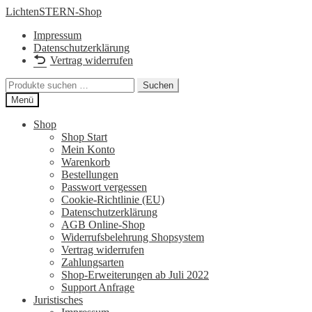
Zur
Zum
LichtenSTERN-Shop
Navigation
Inhalt
Impressum
springen
springen
Datenschutzerklärung
Vertrag widerrufen
Suchen
Suchen
nach:
Menü
Shop
Shop Start
Mein Konto
Warenkorb
Bestellungen
Passwort vergessen
Cookie-Richtlinie (EU)
Datenschutzerklärung
AGB Online-Shop
Widerrufsbelehrung Shopsystem
Vertrag widerrufen
Zahlungsarten
Shop-Erweiterungen ab Juli 2022
Support Anfrage
Juristisches