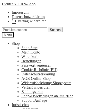
Zur
Zum
LichtenSTERN-Shop
Navigation
Inhalt
Impressum
springen
springen
Datenschutzerklärung
Vertrag widerrufen
Suchen
Suchen
nach:
Menü
Shop
Shop Start
Mein Konto
Warenkorb
Bestellungen
Passwort vergessen
Cookie-Richtlinie (EU)
Datenschutzerklärung
AGB Online-Shop
Widerrufsbelehrung Shopsystem
Vertrag widerrufen
Zahlungsarten
Shop-Erweiterungen ab Juli 2022
Support Anfrage
Juristisches