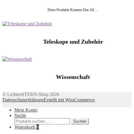
Diese Produkte Kratzten Das All.…
Teleskope und Zubehör
Wissenschaft
© LichtenSTERN-Shop 2026
Datenschutzerklärung
Erstellt mit WooCommerce
.
Mein Konto
Suche
Suchen
Suchen
nach:
Warenkorb
0