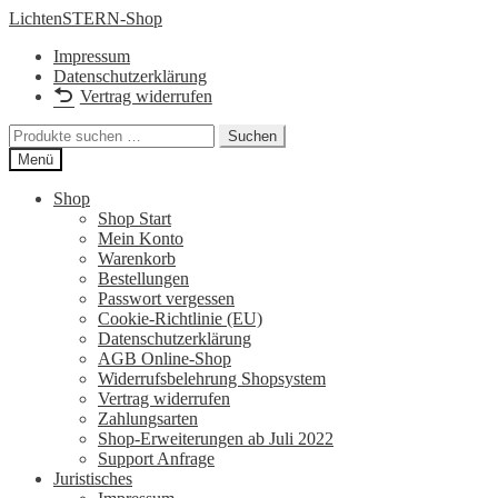
Zur
Zum
LichtenSTERN-Shop
Navigation
Inhalt
Impressum
springen
springen
Datenschutzerklärung
Vertrag widerrufen
Suchen
Suchen
nach:
Menü
Shop
Shop Start
Mein Konto
Warenkorb
Bestellungen
Passwort vergessen
Cookie-Richtlinie (EU)
Datenschutzerklärung
AGB Online-Shop
Widerrufsbelehrung Shopsystem
Vertrag widerrufen
Zahlungsarten
Shop-Erweiterungen ab Juli 2022
Support Anfrage
Juristisches