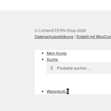
© LichtenSTERN-Shop 2026
Datenschutzerklärung
Erstellt mit WooC
Mein Konto
Suche
Suchen
Suchen
nach:
Warenkorb
0