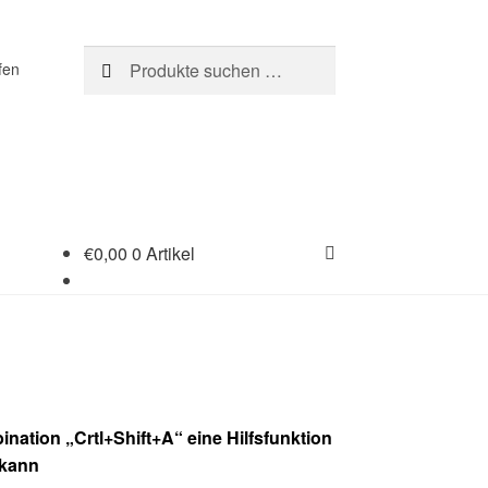
Suchen
Suchen
fen
nach:
€
0,00
0 Artikel
nation „Crtl+Shift+A“ eine Hilfsfunktion
 kann