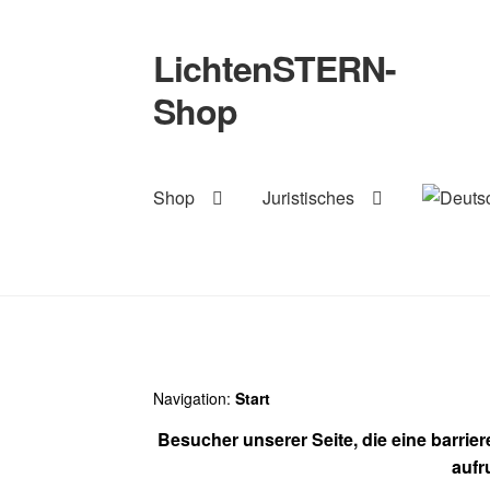
LichtenSTERN-
Zur
Zum
Navigation
Inhalt
Shop
springen
springen
Shop
Juristisches
Navigation:
Start
Besucher unserer Seite, die eine barrie
aufr