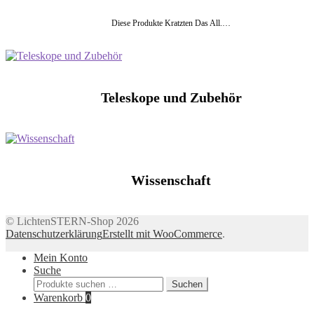
Diese Produkte Kratzten Das All.…
Teleskope und Zubehör
Wissenschaft
© LichtenSTERN-Shop 2026
Datenschutzerklärung
Erstellt mit WooCommerce
.
Mein Konto
Suche
Suchen
Suchen
nach:
Warenkorb
0