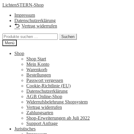
Zur
Zum
LichtenSTERN-Shop
Navigation
Inhalt
Impressum
springen
springen
Datenschutzerklärung
Vertrag widerrufen
Suchen
Suchen
nach:
Menü
Shop
Shop Start
Mein Konto
Warenkorb
Bestellungen
Passwort vergessen
Cookie-Richtlinie (EU)
Datenschutzerklärung
AGB Online-Shop
Widerrufsbelehrung Shopsystem
Vertrag widerrufen
Zahlungsarten
Shop-Erweiterungen ab Juli 2022
Support Anfrage
Juristisches