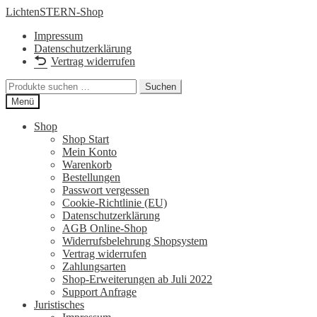
Zur
Zum
LichtenSTERN-Shop
Navigation
Inhalt
Impressum
springen
springen
Datenschutzerklärung
Vertrag widerrufen
Suchen
Suchen
nach:
Menü
Shop
Shop Start
Mein Konto
Warenkorb
Bestellungen
Passwort vergessen
Cookie-Richtlinie (EU)
Datenschutzerklärung
AGB Online-Shop
Widerrufsbelehrung Shopsystem
Vertrag widerrufen
Zahlungsarten
Shop-Erweiterungen ab Juli 2022
Support Anfrage
Juristisches