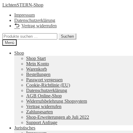
Zur
Zum
LichtenSTERN-Shop
Navigation
Inhalt
Impressum
springen
springen
Datenschutzerklärung
Vertrag widerrufen
Suchen
Suchen
nach:
Menü
Shop
Shop Start
Mein Konto
Warenkorb
Bestellungen
Passwort vergessen
Cookie-Richtlinie (EU)
Datenschutzerklärung
AGB Online-Shop
Widerrufsbelehrung Shopsystem
Vertrag widerrufen
Zahlungsarten
Shop-Erweiterungen ab Juli 2022
Support Anfrage
Juristisches