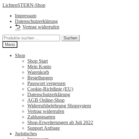
Zur
Zum
LichtenSTERN-Shop
Navigation
Inhalt
Impressum
springen
springen
Datenschutzerklärung
Vertrag widerrufen
Suchen
Suchen
nach:
Menü
Shop
Shop Start
Mein Konto
Warenkorb
Bestellungen
Passwort vergessen
Cookie-Richtlinie (EU)
Datenschutzerklärung
AGB Online-Shop
Widerrufsbelehrung Shopsystem
Vertrag widerrufen
Zahlungsarten
Shop-Erweiterungen ab Juli 2022
Support Anfrage
Juristisches