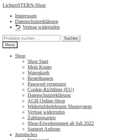
Zur
Zum
LichtenSTERN-Shop
Navigation
Inhalt
Impressum
springen
springen
Datenschutzerklärung
Vertrag widerrufen
Suchen
Suchen
nach:
Menü
Shop
Shop Start
Mein Konto
Warenkorb
Bestellungen
Passwort vergessen
Cookie-Richtlinie (EU)
Datenschutzerklärung
AGB Online-Shop
Widerrufsbelehrung Shopsystem
Vertrag widerrufen
Zahlungsarten
Shop-Erweiterungen ab Juli 2022
Support Anfrage
Juristisches