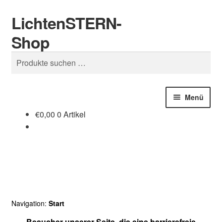
LichtenSTERN-
Zur
Zum
Suchen
Navigation
Inhalt
Shop
springen
springen
Suchen
nach:
Menü
€
0,00
0 Artikel
Shop
Juristisches
Navigation:
Start
Besucher unserer Seite, die eine barrierefreie