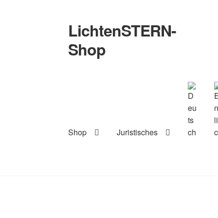
LichtenSTERN-
Zur
Zum
Navigation
Inhalt
Shop
springen
springen
Shop
Juristisches