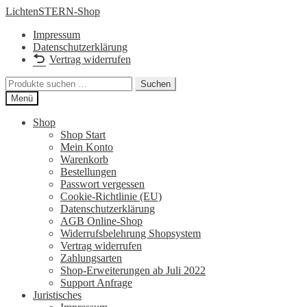
Zur
Zum
LichtenSTERN-Shop
Navigation
Inhalt
Impressum
springen
springen
Datenschutzerklärung
Vertrag widerrufen
Suchen
Suchen
nach:
Menü
Shop
Shop Start
Mein Konto
Warenkorb
Bestellungen
Passwort vergessen
Cookie-Richtlinie (EU)
Datenschutzerklärung
AGB Online-Shop
Widerrufsbelehrung Shopsystem
Vertrag widerrufen
Zahlungsarten
Shop-Erweiterungen ab Juli 2022
Support Anfrage
Juristisches