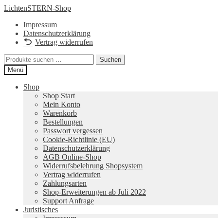
Zur
Zum
LichtenSTERN-Shop
Navigation
Inhalt
Impressum
springen
springen
Datenschutzerklärung
Vertrag widerrufen
Suchen
Suchen
nach:
Menü
Shop
Shop Start
Mein Konto
Warenkorb
Bestellungen
Passwort vergessen
Cookie-Richtlinie (EU)
Datenschutzerklärung
AGB Online-Shop
Widerrufsbelehrung Shopsystem
Vertrag widerrufen
Zahlungsarten
Shop-Erweiterungen ab Juli 2022
Support Anfrage
Juristisches