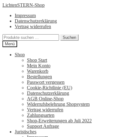
Zur
Zum
LichtenSTERN-Shop
Navigation
Inhalt
Impressum
springen
springen
Datenschutzerklärung
Vertrag widerrufen
Suchen
Suchen
nach:
Menü
Shop
Shop Start
Mein Konto
Warenkorb
Bestellungen
Passwort vergessen
Cookie-Richtlinie (EU)
Datenschutzerklärung
AGB Online-Shop
Widerrufsbelehrung Shopsystem
Vertrag widerrufen
Zahlungsarten
Shop-Erweiterungen ab Juli 2022
Support Anfrage
Juristisches