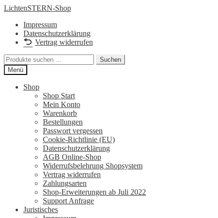
Zur
Zum
LichtenSTERN-Shop
Navigation
Inhalt
Impressum
springen
springen
Datenschutzerklärung
Vertrag widerrufen
Suchen
Suchen
nach:
Menü
Shop
Shop Start
Mein Konto
Warenkorb
Bestellungen
Passwort vergessen
Cookie-Richtlinie (EU)
Datenschutzerklärung
AGB Online-Shop
Widerrufsbelehrung Shopsystem
Vertrag widerrufen
Zahlungsarten
Shop-Erweiterungen ab Juli 2022
Support Anfrage
Juristisches