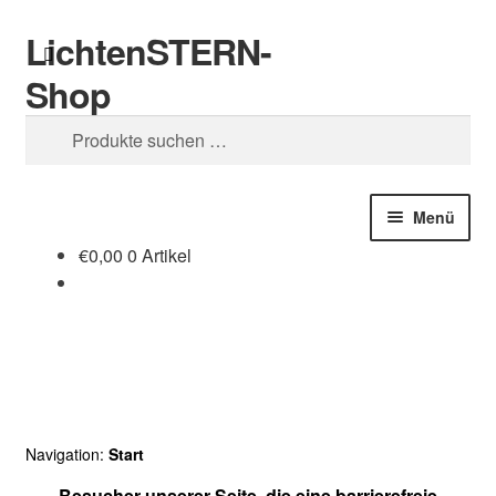
LichtenSTERN-
Zur
Zum
Suchen
Navigation
Inhalt
Shop
springen
springen
Suchen
nach:
Menü
€
0,00
0 Artikel
Shop
Juristisches
Navigation:
Start
Besucher unserer Seite, die eine barrierefreie