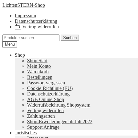
Zur
Zum
LichtenSTERN-Shop
Navigation
Inhalt
Impressum
springen
springen
Datenschutzerklärung
Vertrag widerrufen
Suchen
Suchen
nach:
Menü
Shop
Shop Start
Mein Konto
Warenkorb
Bestellungen
Passwort vergessen
Cookie-Richtlinie (EU)
Datenschutzerklärung
AGB Online-Shop
Widerrufsbelehrung Shopsystem
Vertrag widerrufen
Zahlungsarten
Shop-Erweiterungen ab Juli 2022
Support Anfrage
Juristisches