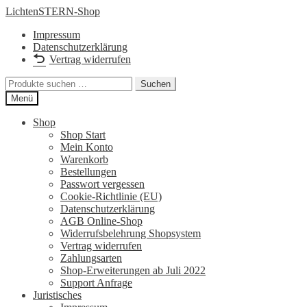
Zur
Zum
LichtenSTERN-Shop
Navigation
Inhalt
Impressum
springen
springen
Datenschutzerklärung
Vertrag widerrufen
Suchen
Suchen
nach:
Menü
Shop
Shop Start
Mein Konto
Warenkorb
Bestellungen
Passwort vergessen
Cookie-Richtlinie (EU)
Datenschutzerklärung
AGB Online-Shop
Widerrufsbelehrung Shopsystem
Vertrag widerrufen
Zahlungsarten
Shop-Erweiterungen ab Juli 2022
Support Anfrage
Juristisches