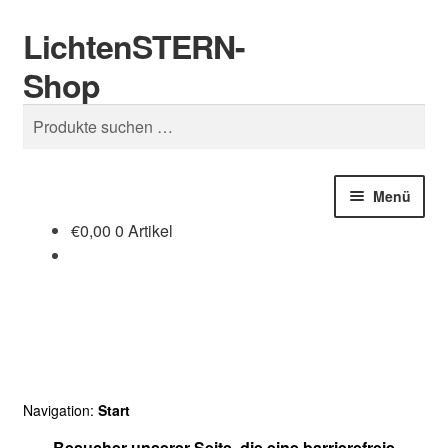
LichtenSTERN-
Zur
Zum
Suchen
Navigation
Inhalt
Shop
springen
springen
Suchen
nach:
Menü
€
0,00
0 Artikel
Shop
Juristisches
Navigation:
Start
Besucher unserer Seite, die eine barrierefreie