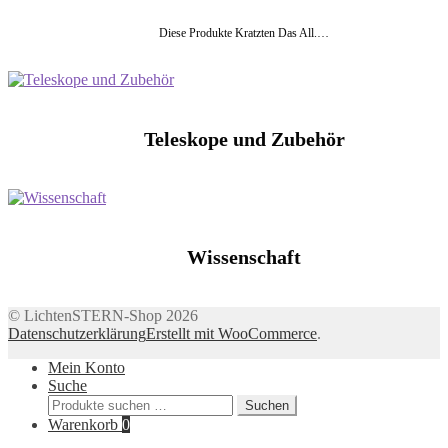
Diese Produkte Kratzten Das All.…
Teleskope und Zubehör
Wissenschaft
© LichtenSTERN-Shop 2026
Datenschutzerklärung
Erstellt mit WooCommerce
.
Mein Konto
Suche
Suchen
Suchen
nach:
Warenkorb
0