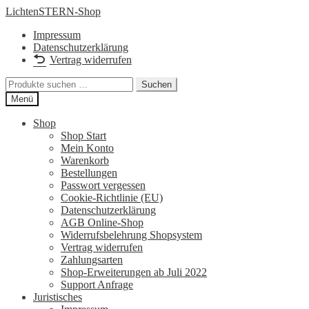
Zur
Zum
LichtenSTERN-Shop
Navigation
Inhalt
Impressum
springen
springen
Datenschutzerklärung
Vertrag widerrufen
Suchen
Suchen
nach:
Menü
Shop
Shop Start
Mein Konto
Warenkorb
Bestellungen
Passwort vergessen
Cookie-Richtlinie (EU)
Datenschutzerklärung
AGB Online-Shop
Widerrufsbelehrung Shopsystem
Vertrag widerrufen
Zahlungsarten
Shop-Erweiterungen ab Juli 2022
Support Anfrage
Juristisches