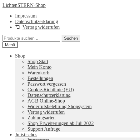
Zur
Zum
LichtenSTERN-Shop
Navigation
Inhalt
Impressum
springen
springen
Datenschutzerklärung
Vertrag widerrufen
Suchen
Suchen
nach:
Menü
Shop
Shop Start
Mein Konto
Warenkorb
Bestellungen
Passwort vergessen
Cookie-Richtlinie (EU)
Datenschutzerklärung
AGB Online-Shop
Widerrufsbelehrung Shopsystem
Vertrag widerrufen
Zahlungsarten
Shop-Erweiterungen ab Juli 2022
Support Anfrage
Juristisches