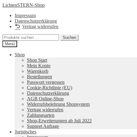
Zur
Zum
LichtenSTERN-Shop
Navigation
Inhalt
Impressum
springen
springen
Datenschutzerklärung
Vertrag widerrufen
Suchen
Suchen
nach:
Menü
Shop
Shop Start
Mein Konto
Warenkorb
Bestellungen
Passwort vergessen
Cookie-Richtlinie (EU)
Datenschutzerklärung
AGB Online-Shop
Widerrufsbelehrung Shopsystem
Vertrag widerrufen
Zahlungsarten
Shop-Erweiterungen ab Juli 2022
Support Anfrage
Juristisches