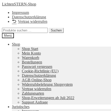
Zur
Zum
LichtenSTERN-Shop
Navigation
Inhalt
Impressum
springen
springen
Datenschutzerklärung
Vertrag widerrufen
Suchen
Suchen
nach:
Menü
Shop
Shop Start
Mein Konto
Warenkorb
Bestellungen
Passwort vergessen
Cookie-Richtlinie (EU)
Datenschutzerklärung
AGB Online-Shop
Widerrufsbelehrung Shopsystem
Vertrag widerrufen
Zahlungsarten
Shop-Erweiterungen ab Juli 2022
Support Anfrage
Juristisches