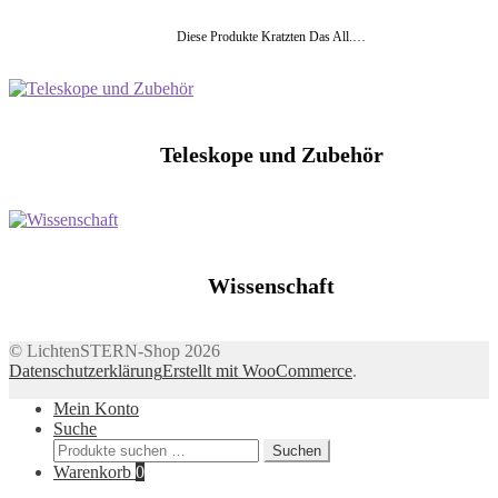
Diese Produkte Kratzten Das All.…
Teleskope und Zubehör
Wissenschaft
© LichtenSTERN-Shop 2026
Datenschutzerklärung
Erstellt mit WooCommerce
.
Mein Konto
Suche
Suchen
Suchen
nach:
Warenkorb
0