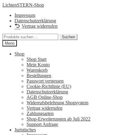
Zur
Zum
LichtenSTERN-Shop
Navigation
Inhalt
Impressum
springen
springen
Datenschutzerklärung
Vertrag widerrufen
Suchen
Suchen
nach:
Menü
Shop
Shop Start
Mein Konto
Warenkorb
Bestellungen
Passwort vergessen
Cookie-Richtlinie (EU)
Datenschutzerklärung
AGB Online-Shop
Widerrufsbelehrung Shopsystem
Vertrag widerrufen
Zahlungsarten
Shop-Erweiterungen ab Juli 2022
Support Anfrage
Juristisches