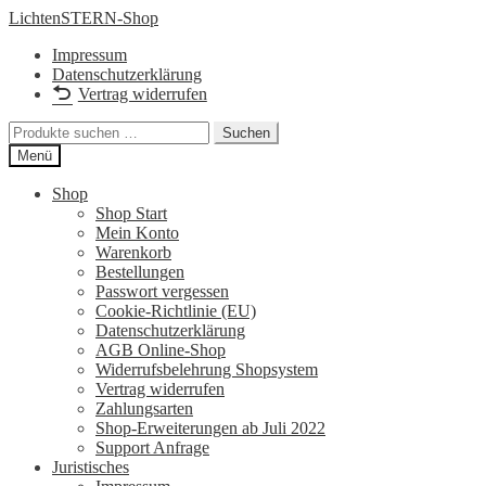
Zur
Zum
LichtenSTERN-Shop
Navigation
Inhalt
Impressum
springen
springen
Datenschutzerklärung
Vertrag widerrufen
Suchen
Suchen
nach:
Menü
Shop
Shop Start
Mein Konto
Warenkorb
Bestellungen
Passwort vergessen
Cookie-Richtlinie (EU)
Datenschutzerklärung
AGB Online-Shop
Widerrufsbelehrung Shopsystem
Vertrag widerrufen
Zahlungsarten
Shop-Erweiterungen ab Juli 2022
Support Anfrage
Juristisches