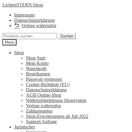
Zur
Zum
LichtenSTERN-Shop
Navigation
Inhalt
Impressum
springen
springen
Datenschutzerklärung
Vertrag widerrufen
Suchen
Suchen
nach:
Menü
Shop
Shop Start
Mein Konto
Warenkorb
Bestellungen
Passwort vergessen
Cookie-Richtlinie (EU)
Datenschutzerklärung
AGB Online-Shop
Widerrufsbelehrung Shopsystem
Vertrag widerrufen
Zahlungsarten
Shop-Erweiterungen ab Juli 2022
Support Anfrage
Juristisches