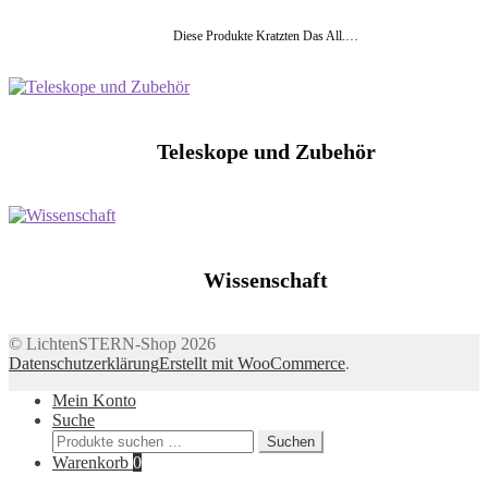
Diese Produkte Kratzten Das All.…
Teleskope und Zubehör
Wissenschaft
© LichtenSTERN-Shop 2026
Datenschutzerklärung
Erstellt mit WooCommerce
.
Mein Konto
Suche
Suchen
Suchen
nach:
Warenkorb
0