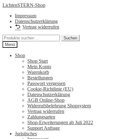
Zur
Zum
LichtenSTERN-Shop
Navigation
Inhalt
Impressum
springen
springen
Datenschutzerklärung
Vertrag widerrufen
Suchen
Suchen
nach:
Menü
Shop
Shop Start
Mein Konto
Warenkorb
Bestellungen
Passwort vergessen
Cookie-Richtlinie (EU)
Datenschutzerklärung
AGB Online-Shop
Widerrufsbelehrung Shopsystem
Vertrag widerrufen
Zahlungsarten
Shop-Erweiterungen ab Juli 2022
Support Anfrage
Juristisches