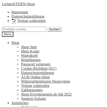
Zur
Zum
LichtenSTERN-Shop
Navigation
Inhalt
Impressum
springen
springen
Datenschutzerklärung
Vertrag widerrufen
Suchen
Suchen
nach:
Menü
Shop
Shop Start
Mein Konto
Warenkorb
Bestellungen
Passwort vergessen
Cookie-Richtlinie (EU)
Datenschutzerklärung
AGB Online-Shop
Widerrufsbelehrung Shopsystem
Vertrag widerrufen
Zahlungsarten
Shop-Erweiterungen ab Juli 2022
Support Anfrage
Juristisches