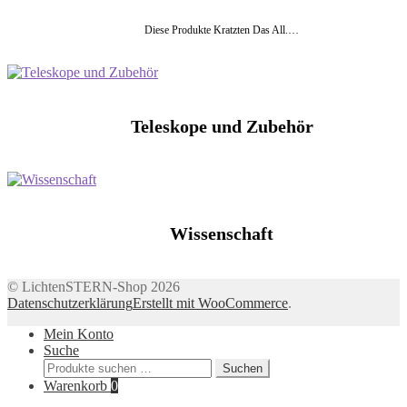
Diese Produkte Kratzten Das All.…
Teleskope und Zubehör
Wissenschaft
© LichtenSTERN-Shop 2026
Datenschutzerklärung
Erstellt mit WooCommerce
.
Mein Konto
Suche
Suchen
Suchen
nach:
Warenkorb
0