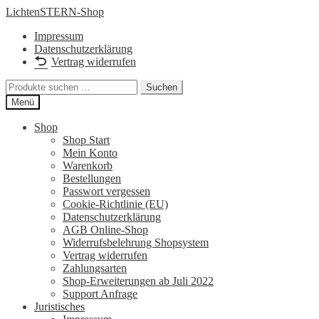
Zur
Zum
LichtenSTERN-Shop
Navigation
Inhalt
Impressum
springen
springen
Datenschutzerklärung
Vertrag widerrufen
Suchen
Suchen
nach:
Menü
Shop
Shop Start
Mein Konto
Warenkorb
Bestellungen
Passwort vergessen
Cookie-Richtlinie (EU)
Datenschutzerklärung
AGB Online-Shop
Widerrufsbelehrung Shopsystem
Vertrag widerrufen
Zahlungsarten
Shop-Erweiterungen ab Juli 2022
Support Anfrage
Juristisches