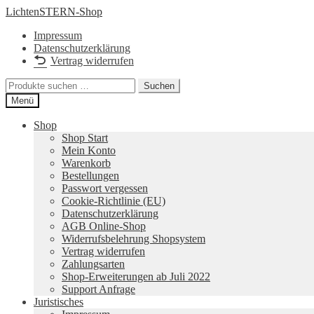
Zur
Zum
LichtenSTERN-Shop
Navigation
Inhalt
Impressum
springen
springen
Datenschutzerklärung
Vertrag widerrufen
Suchen
Suchen
nach:
Menü
Shop
Shop Start
Mein Konto
Warenkorb
Bestellungen
Passwort vergessen
Cookie-Richtlinie (EU)
Datenschutzerklärung
AGB Online-Shop
Widerrufsbelehrung Shopsystem
Vertrag widerrufen
Zahlungsarten
Shop-Erweiterungen ab Juli 2022
Support Anfrage
Juristisches