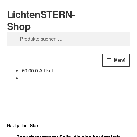
LichtenSTERN-
Zur
Zum
Suchen
Navigation
Inhalt
Shop
springen
springen
Suchen
nach:
Menü
€
0,00
0 Artikel
Shop
Juristisches
Navigation:
Start
Besucher unserer Seite, die eine barrierefreie