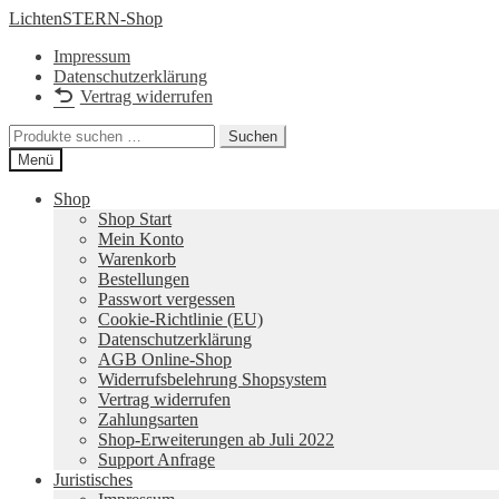
Zur
Zum
LichtenSTERN-Shop
Navigation
Inhalt
Impressum
springen
springen
Datenschutzerklärung
Vertrag widerrufen
Suchen
Suchen
nach:
Menü
Shop
Shop Start
Mein Konto
Warenkorb
Bestellungen
Passwort vergessen
Cookie-Richtlinie (EU)
Datenschutzerklärung
AGB Online-Shop
Widerrufsbelehrung Shopsystem
Vertrag widerrufen
Zahlungsarten
Shop-Erweiterungen ab Juli 2022
Support Anfrage
Juristisches