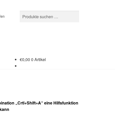
Suchen
Suchen
fen
nach:
€
0,00
0 Artikel
nation „Crtl+Shift+A“ eine Hilfsfunktion
 kann