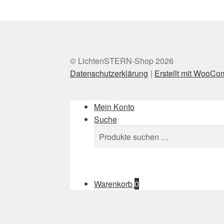
© LichtenSTERN-Shop 2026
Datenschutzerklärung
Erstellt mit WooC
Mein Konto
Suche
Suchen
Suchen
nach:
Warenkorb
0