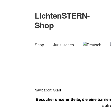
LichtenSTERN-
Zur
Zum
Navigation
Inhalt
Shop
springen
springen
Shop
Juristisches
Navigation:
Start
Besucher unserer Seite, die eine barrie
aufr