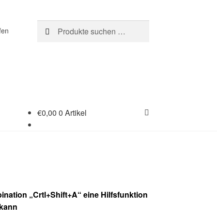
Suchen
Suchen
fen
nach:
€
0,00
0 Artikel
nation „Crtl+Shift+A“ eine Hilfsfunktion
 kann