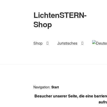
LichtenSTERN-
Zur
Zum
Navigation
Inhalt
Shop
springen
springen
Shop
Juristisches
Navigation:
Start
Besucher unserer Seite, die eine barrie
aufr