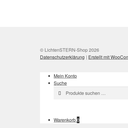
© LichtenSTERN-Shop 2026
Datenschutzerklärung
Erstellt mit WooC
Mein Konto
Suche
Suchen
Suchen
nach:
Warenkorb
0