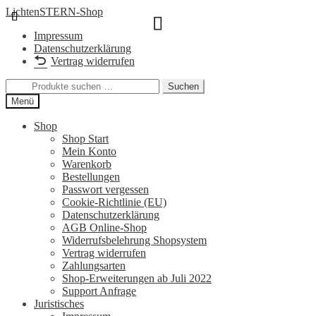
Zur
Zum
LichtenSTERN-Shop
Navigation
Inhalt
Impressum
springen
springen
Datenschutzerklärung
Vertrag widerrufen
Suchen
Suchen
nach:
Menü
Shop
Shop Start
Mein Konto
Warenkorb
Bestellungen
Passwort vergessen
Cookie-Richtlinie (EU)
Datenschutzerklärung
AGB Online-Shop
Widerrufsbelehrung Shopsystem
Vertrag widerrufen
Zahlungsarten
Shop-Erweiterungen ab Juli 2022
Support Anfrage
Juristisches