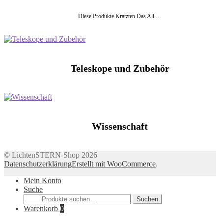
Diese Produkte Kratzten Das All.…
Teleskope und Zubehör
Wissenschaft
© LichtenSTERN-Shop 2026
Datenschutzerklärung
Erstellt mit WooCommerce
.
Mein Konto
Suche
Suchen
Suchen
nach:
Warenkorb
0