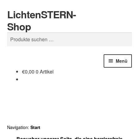
LichtenSTERN-
Zur
Zum
Suchen
Navigation
Inhalt
Shop
springen
springen
Suchen
nach:
Menü
€
0,00
0 Artikel
Shop
Juristisches
Navigation:
Start
Besucher unserer Seite, die eine barrierefreie