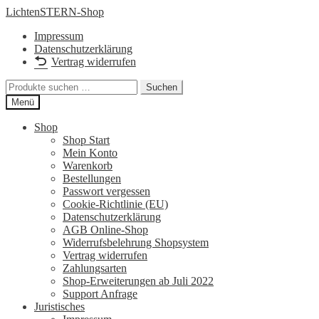
Zur
Zum
LichtenSTERN-Shop
Navigation
Inhalt
Impressum
springen
springen
Datenschutzerklärung
Vertrag widerrufen
Suchen
Suchen
nach:
Menü
Shop
Shop Start
Mein Konto
Warenkorb
Bestellungen
Passwort vergessen
Cookie-Richtlinie (EU)
Datenschutzerklärung
AGB Online-Shop
Widerrufsbelehrung Shopsystem
Vertrag widerrufen
Zahlungsarten
Shop-Erweiterungen ab Juli 2022
Support Anfrage
Juristisches