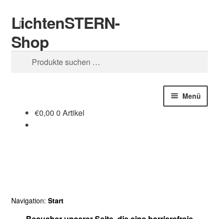
LichtenSTERN-
Zur
Zum
Suchen
Navigation
Inhalt
Shop
springen
springen
Suchen
nach:
Menü
€
0,00
0 Artikel
Shop
Juristisches
Navigation:
Start
Besucher unserer Seite, die eine barrierefreie