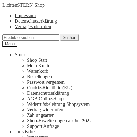
Zur
Zum
LichtenSTERN-Shop
Navigation
Inhalt
Impressum
springen
springen
Datenschutzerklärung
Vertrag widerrufen
Suchen
Suchen
nach:
Menü
Shop
Shop Start
Mein Konto
Warenkorb
Bestellungen
Passwort vergessen
Cookie-Richtlinie (EU)
Datenschutzerklärung
AGB Online-Shop
Widerrufsbelehrung Shopsystem
Vertrag widerrufen
Zahlungsarten
Shop-Erweiterungen ab Juli 2022
Support Anfrage
Juristisches